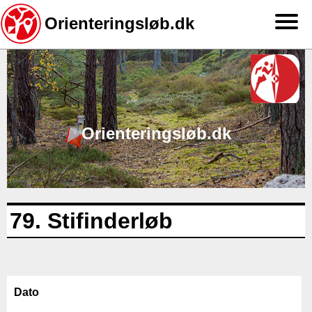
Orienteringsløb.dk
Gå
til
hovedindhold
Orienteringsløb.dk
79. Stifinderløb
Dato