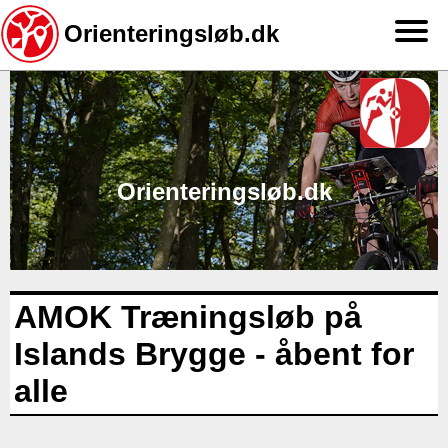
Orienteringsløb.dk
Gå
til
hovedindhold
Orienteringsløb.dk
AMOK Træningsløb på
Islands Brygge - åbent for
alle