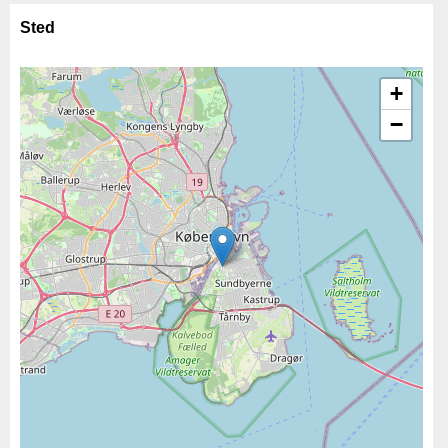
Sted
+
−