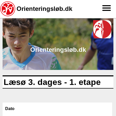
Orienteringsløb.dk
Gå
til
hovedindhold
Orienteringsløb.dk
Læsø 3. dages - 1. etape
Dato