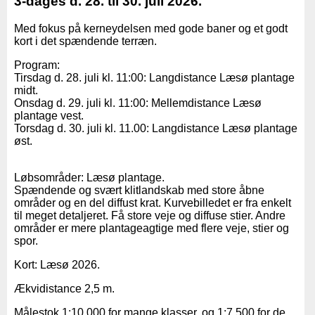
3-dages d. 28. til 30. juli 2026.
Med fokus på kerneydelsen med gode baner og et godt
kort i det spændende terræn.
Program:
Tirsdag d. 28. juli kl. 11:00: Langdistance Læsø plantage
midt.
Onsdag d. 29. juli kl. 11:00: Mellemdistance Læsø
plantage vest.
Torsdag d. 30. juli kl. 11.00: Langdistance Læsø plantage
øst.
Løbsområder: Læsø plantage.
Spændende og svært klitlandskab med store åbne
områder og en del diffust krat. Kurvebilledet er fra enkelt
til meget detaljeret. Få store veje og diffuse stier. Andre
områder er mere plantageagtige med flere veje, stier og
spor.
Kort: Læsø 2026.
Ækvidistance 2,5 m.
Målestok 1:10.000 for mange klasser, og 1:7.500 for de