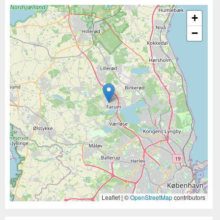
+
−
Leaflet | ©
OpenStreetMap
contributors