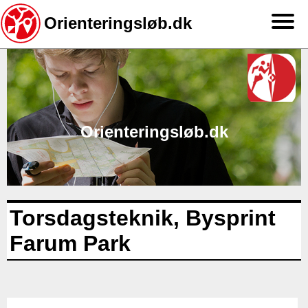
Orienteringsløb.dk
Gå
til
hovedindhold
Orienteringsløb.dk
Torsdagsteknik, Bysprint
Farum Park