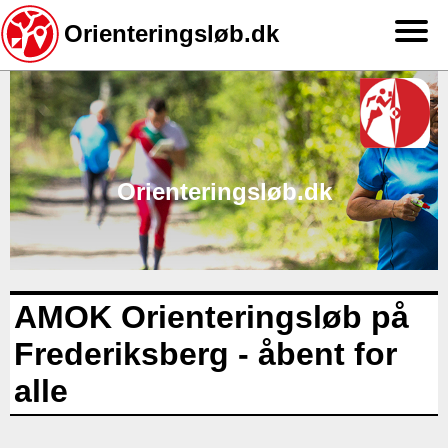
Orienteringsløb.dk
Gå
til
hovedindhold
Orienteringsløb.dk
AMOK Orienteringsløb på
Frederiksberg - åbent for
alle