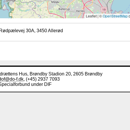
Leaflet | ©
OpenStreetMap
c
Rødpælevej 30A, 3450 Allerød
Idrættens Hus, Brøndby Stadion 20, 2605 Brøndby
dof@do-f.dk
, (+45) 2937 7093
Specialforbund under DIF