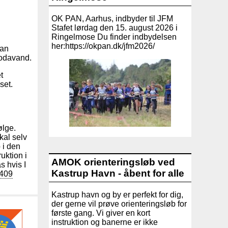
OK PAN, Aarhus, indbyder til JFM
Stafet lørdag den 15. august 2026 i
Ringelmose Du finder indbydelsen
her:https://okpan.dk/jfm2026/
man
sodavand.
t
set.
ølge.
kal selv
 i den
ruktion i
AMOK orienteringsløb ved
s hvis I
Kastrup Havn - åbent for alle
/409
Kastrup havn og by er perfekt for dig,
der gerne vil prøve orienteringsløb for
første gang. Vi giver en kort
instruktion og banerne er ikke