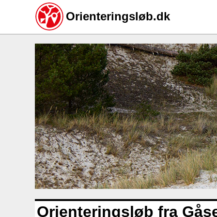
Orienteringsløb.dk
Gå
til
hovedindhold
Orienteringsløb fra Gås