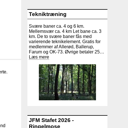
Tekniktræning
Svære baner ca. 4 og 6 km.
Mellemsvær ca. 4 km Let bane ca. 3
km. De to svære baner fås med
varierende teknikelement. Gratis for
medlemmer af Allerød, Ballerup,
Farum og OK-73. Øvrige betaler 25…
Læs mere
d
rte.
JFM Stafet 2026 -
end
Ringelmose