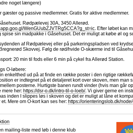
andre noget længere)
for gæster og passive medlemmer. Gratis for aktive medlemmer.
åsehuset. Rødpælevej 30A, 3450 Allerød.
ps.app.goo.gl/WenGUubZJVTRg5CCA?g_st=ic
. Efter løbet kan 
 spise sin madpakke i Gåsehuset. Det er muligt at købe øl og 
 sydenden af Rødpælevej eller på parkeringspladsen ved krydse
Bregnerød Skovvej. Følg de rød/hvide O-skærme ind til Gåsehu
nsport: 20 min til fods eller 6 min på cykel fra Allerød Station.
ngs O-løbere:
sin enkelthed ud på at finde en række poster i den rigtige rækkef
sition er indtegnet på et detaljeret kort over skoven, men man s
mellem posterne. Hurtigste banen rundt vinder (hvis man går op
e mere her:
https://dsr-o.dk/intro-til-o-loeb/
. Vi giver gerne en inst
as inden I slippes løs i skoven og det er muligt at låne et kompa
r et. Mere om O-kort kan ses her:
https://orienteringslob.dk/node
tion
en mailing-liste med løb i denne klub