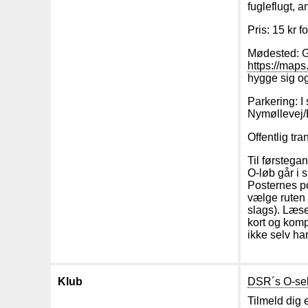
fugleflugt, 
Pris: 15 kr 
Mødested: G
https://ma
hygge sig og
Parkering: I
Nymøllevej/
Offentlig tra
Til førstega
O-løb går i 
Posternes po
vælge ruten 
slags). Læs
kort og komp
ikke selv ha
Klub
DSR´s O-sek
Tilmeld dig 