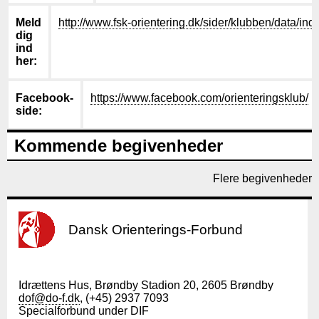
Meld
http://www.fsk-orientering.dk/sider/klubben/data/in
dig
ind
her
Facebook-
https://www.facebook.com/orienteringsklub/
side
Kommende begivenheder
Flere begivenheder
Dansk Orienterings-Forbund
Idrættens Hus, Brøndby Stadion 20, 2605 Brøndby
dof@do-f.dk
, (+45) 2937 7093
Specialforbund under DIF