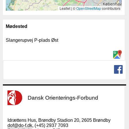
Leaflet | ©
OpenStreetMap
contributors
Mødested
Slangerupvej P-plads Øst
Dansk Orienterings-Forbund
Idrættens Hus, Brøndby Stadion 20, 2605 Brøndby
dof@do-f.dk
, (+45) 2937 7093