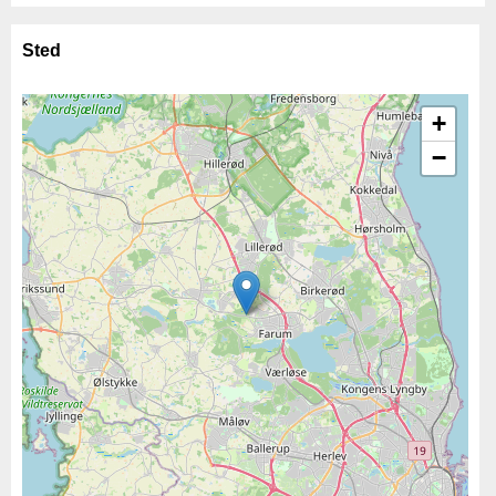
Sted
+
−