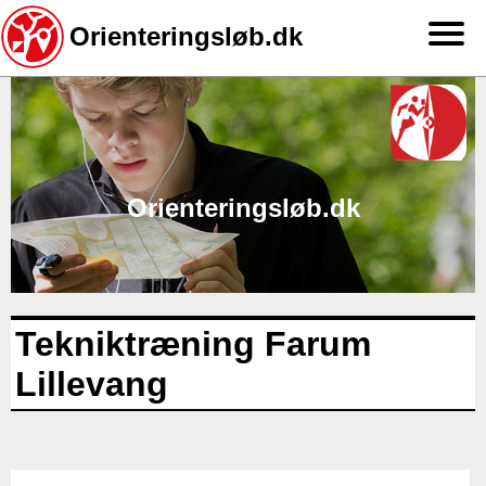
Orienteringsløb.dk
Gå
til
hovedindhold
Orienteringsløb.dk
Tekniktræning Farum
Lillevang