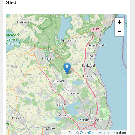
Sted
+
−
Leaflet | ©
OpenStreetMap
contributors