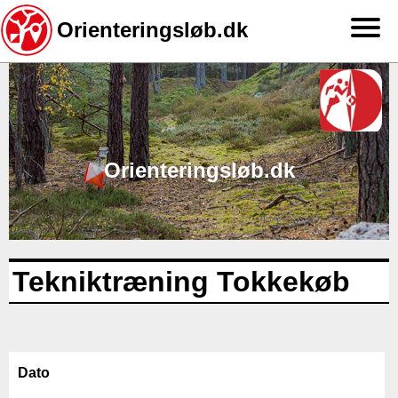
Orienteringsløb.dk
Gå
til
hovedindhold
Orienteringsløb.dk
Tekniktræning Tokkekøb
Dato