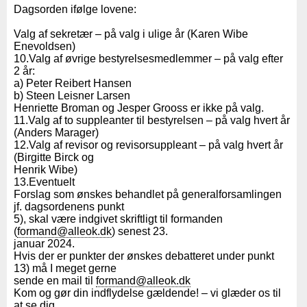
Dagsorden ifølge lovene:
Valg af sekretær – på valg i ulige år (Karen Wibe
Enevoldsen)
10.Valg af øvrige bestyrelsesmedlemmer – på valg efter
2 år:
a) Peter Reibert Hansen
b) Steen Leisner Larsen
Henriette Broman og Jesper Grooss er ikke på valg.
11.Valg af to suppleanter til bestyrelsen – på valg hvert år
(Anders Marager)
12.Valg af revisor og revisorsuppleant – på valg hvert år
(Birgitte Birck og
Henrik Wibe)
13.Eventuelt
Forslag som ønskes behandlet på generalforsamlingen
jf. dagsordenens punkt
5), skal være indgivet skriftligt til formanden
(
formand@alleok.dk
) senest 23.
januar 2024.
Hvis der er punkter der ønskes debatteret under punkt
13) må I meget gerne
sende en mail til
formand@alleok.dk
Kom og gør din indflydelse gældende! – vi glæder os til
at se dig.