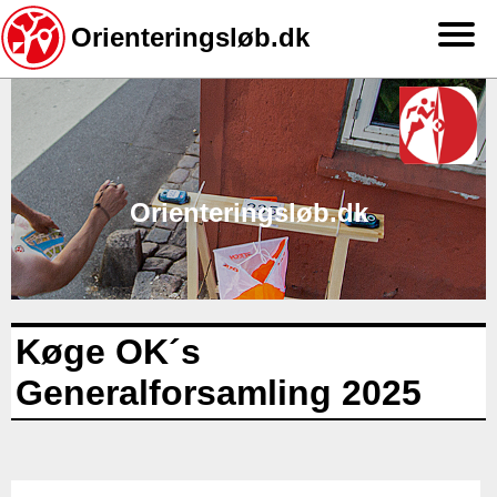
Orienteringsløb.dk
Gå
til
hovedindhold
Orienteringsløb.dk
Køge OK´s
Generalforsamling 2025