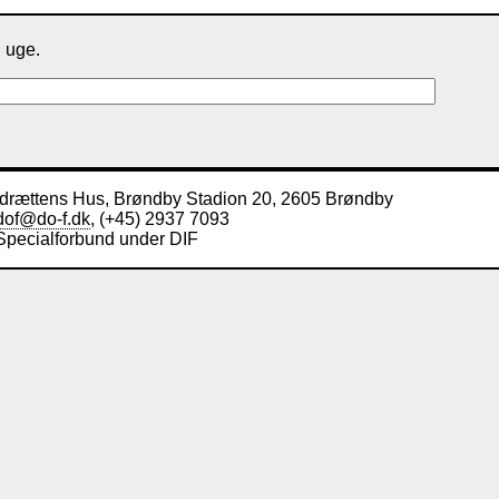
. uge.
Idrættens Hus, Brøndby Stadion 20, 2605 Brøndby
dof@do-f.dk
, (+45) 2937 7093
Specialforbund under DIF