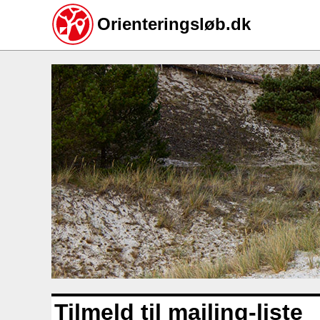
Orienteringsløb.dk
Gå
til
hovedindhold
Tilmeld til mailing-liste