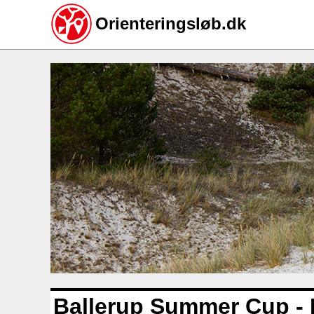
Orienteringsløb.dk
Gå
til
hovedindhold
Ballerup Summer Cup - 