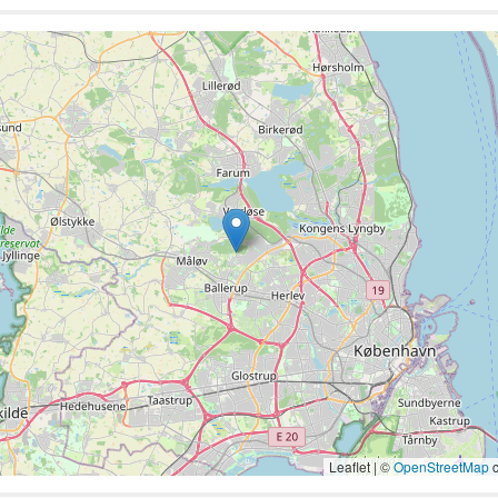
Leaflet | ©
OpenStreetMap
c