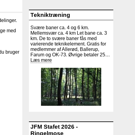
Tekniktræning
delinger.
Svære baner ca. 4 og 6 km.
ygge med
Mellemsvær ca. 4 km Let bane ca. 3
km. De to svære baner fås med
varierende teknikelement. Gratis for
medlemmer af Allerød, Ballerup,
 du bruger
Farum og OK-73. Øvrige betaler 25…
Læs mere
JFM Stafet 2026 -
Ringelmose