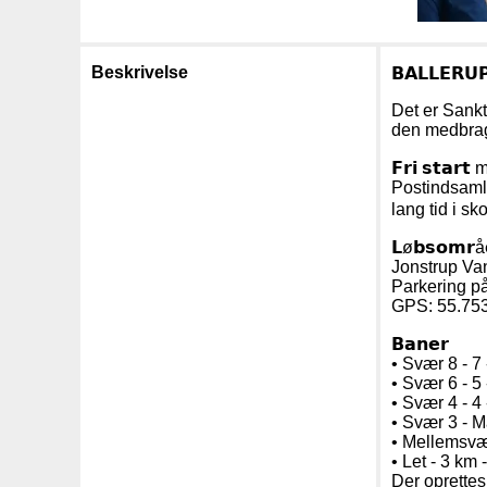
Beskrivelse
𝗕𝗔𝗟𝗟𝗘𝗥
Det er Sankt
den medbra
𝗙𝗿𝗶 𝘀𝘁
Postindsamli
lang tid i s
𝗟ø𝗯𝘀𝗼𝗺𝗿å
Jonstrup Van
Parkering på
GPS: 55.75
𝗕𝗮𝗻𝗲𝗿
• Svær 8 - 7
• Svær 6 - 5 
• Svær 4 - 4 
• Svær 3 - M
• Mellemsvær
• Let - 3 km 
Der oprettes