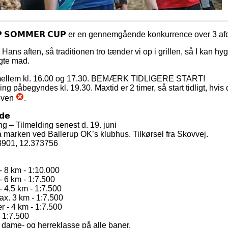
𝗨𝗣 𝗦𝗢𝗠𝗠𝗘𝗥 𝗖𝗨𝗣 er en gennemgående konkurrence over 3 af
 Hans aften, så traditionen tro tænder vi op i grillen, så I kan h
gte mad.
𝗿𝘁 mellem kl. 16.00 og 17.30. BEMÆRK TIDLIGERE START!
ng påbegyndes kl. 19.30. Maxtid er 2 timer, så start tidligt, hvis
koven
.
𝗱𝗲
g – Tilmelding senest d. 19. juni
 marken ved Ballerup OK’s klubhus. Tilkørsel fra Skovvej.
3901, 12.373756
 - 8 km - 1:10.000
- 6 km - 1:7.500
- 4,5 km - 1:7.500
ax. 3 km - 1:7.500
 - 4 km - 1:7.500
- 1:7.500
 dame- og herreklasse på alle baner.