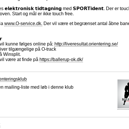
𝗹𝗲𝗸𝘁𝗿𝗼𝗻𝗶𝘀𝗸 𝘁𝗶𝗱𝘁𝗮𝗴𝗻𝗶𝗻𝗴 med 𝗦𝗣𝗢𝗥𝗧𝗶𝗱𝗲𝗻𝘁. Der er tou
oven. Start og mål er ikke touch free.
via
www.O-service.dk.
Der vil være et begrænset antal åbne baner
𝗿
 vil kunne følges online på:
http://liveresultat.orientering.se/
iver tilgængelige på O-track
på Winsplit.
 vil være at finde på
https://ballerup-ok.dk/
enteringsklub
en mailing-liste med løb i denne klub
k