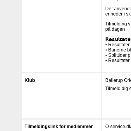
Der anvendes 𝗲
enheder i sk
Tilmelding 
på dagen
𝗥𝗲𝘀𝘂𝗹𝘁𝗮𝘁𝗲
• Resultater
• Banerne bl
• Splittider 
• Resultater
Klub
Ballerup Ori
Tilmeld dig 
Tilmeldingslink for medlemmer
O-service.d