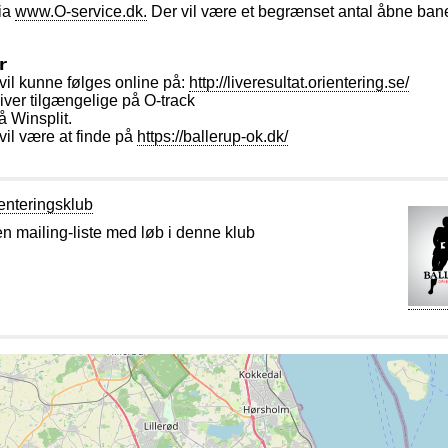
via
www.O-service.dk.
Der vil være et begrænset antal åbne baner
𝗿
 vil kunne følges online på:
http://liveresultat.orientering.se/
iver tilgængelige på O-track
på Winsplit.
 vil være at finde på
https://ballerup-ok.dk/
enteringsklub
en mailing-liste med løb i denne klub