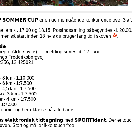
𝗨𝗣 𝗦𝗢𝗠𝗠𝗘𝗥 𝗖𝗨𝗣 er en gennemgående konkurrence over 3 af
𝗿𝘁 mellem kl. 17.00 og 18.15. Postindsamling påbegyndes kl. 20.00
timer, så start inden 18 hvis du bruger lang tid i skoven
.
𝗱𝗲
gn (Aldershvile) - Tilmelding senest d. 12. juni
ngs Frederiksborgvej.
2256, 12.425021
 - 8 km - 1:10.000
- 6 km - 1:7.500
- 4,5 km - 1:7.500
ax. 3 km - 1:7.500
 - 4 km - 1:7.500
- 1:7.500
 dame- og herreklasse på alle baner.
𝗹𝗲𝗸𝘁𝗿𝗼𝗻𝗶𝘀𝗸 𝘁𝗶𝗱𝘁𝗮𝗴𝗻𝗶𝗻𝗴 med 𝗦𝗣𝗢𝗥𝗧𝗶𝗱𝗲𝗻𝘁. Der er tou
oven. Start og mål er ikke touch free.