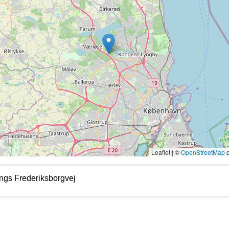
Leaflet | ©
OpenStreetMap
c
angs Frederiksborgvej