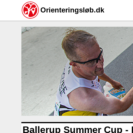
Orienteringsløb.dk
Gå
til
hovedindhold
Ballerup Summer Cup - 