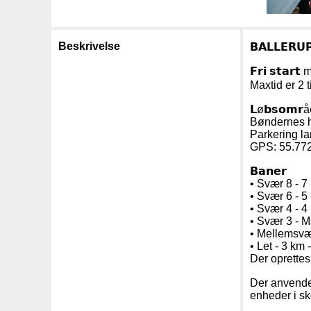
Beskrivelse
𝗕𝗔𝗟𝗟𝗘𝗥
𝗙𝗿𝗶 𝘀𝘁𝗮
Maxtid er 2 
𝗟ø𝗯𝘀𝗼𝗺𝗿å
Bøndernes he
Parkering la
GPS: 55.77
𝗕𝗮𝗻𝗲𝗿
• Svær 8 - 7
• Svær 6 - 5 
• Svær 4 - 4 
• Svær 3 - M
• Mellemsvær
• Let - 3 km 
Der oprettes
Der anvendes 𝗲
enheder i sk