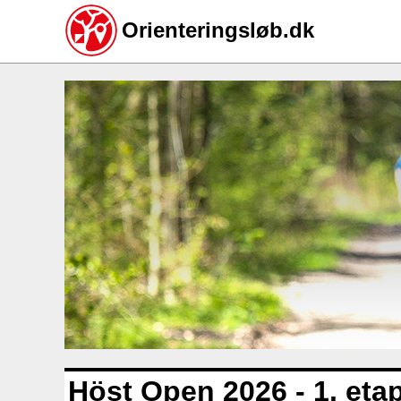
Orienteringsløb.dk
Gå
til
hovedindhold
Höst Open 2026 - 1. eta