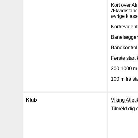
Kort over Al
Ækvidistance
øvrige klass
Kortrevident
Banelægger 
Banekontrol
Første start 
200-1000 m f
100 m fra stæ
Klub
Viking Atleti
Tilmeld dig 