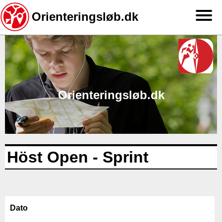
Orienteringsløb.dk
Gå
til
hovedindhold
Orienteringsløb.dk
Höst Open - Sprint
Dato