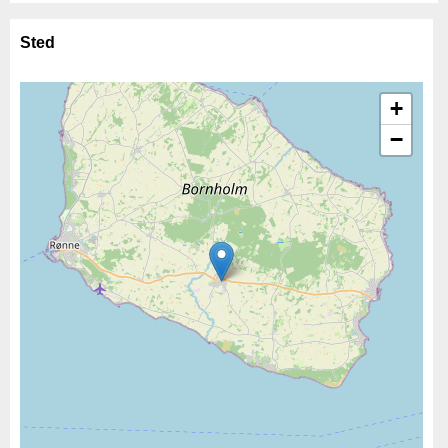
Sted
+
−