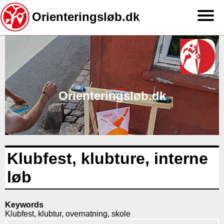
Orienteringsløb.dk
Gå
til
hovedindhold
Orienteringsløb.dk
Klubfest, klubture, interne
løb
Keywords
Klubfest, klubtur, overnatning, skole