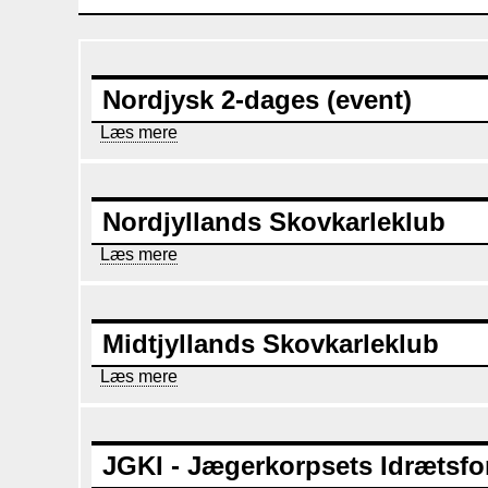
Nordjysk 2-dages (event)
Læs mere
om
Nordjysk
2-
dages
(event)
Nordjyllands Skovkarleklub
Læs mere
om
Nordjyllands
Skovkarleklub
Midtjyllands Skovkarleklub
Læs mere
om
Midtjyllands
Skovkarleklub
JGKI - Jægerkorpsets Idrætsfo