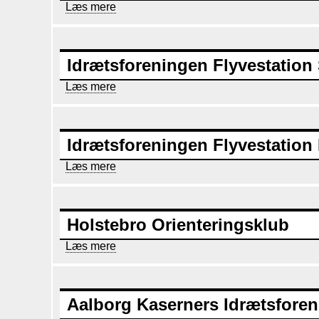
Læs mere
om
JGKI
-
Jægerkorpsets
Idrætsforening
Idrætsforeningen Flyvestation
Læs mere
om
Idrætsforeningen
Flyvestation
Skrydstrup
Idrætsforeningen Flyvestation
Læs mere
om
Idrætsforeningen
Flyvestation
Karup
Holstebro Orienteringsklub
Læs mere
om
Holstebro
Orienteringsklub
Aalborg Kaserners Idrætsforen