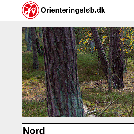
Orienteringsløb.dk
Gå
til
hovedindhold
Nord