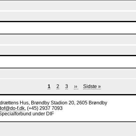
Nuværende
1
Forside
2
Forside
3
Næste
››
Sidste
Sidste »
side
side
side
Idrættens Hus, Brøndby Stadion 20, 2605 Brøndby
dof@do-f.dk
, (+45) 2937 7093
Specialforbund under DIF