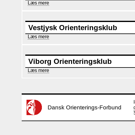
Læs mere
om
Aalborg
Kaserners
Idrætsforening
Vestjysk Orienteringsklub
Læs mere
om
Vestjysk
Orienteringsklub
Viborg Orienteringsklub
Læs mere
om
Viborg
Orienteringsklub
Sideinddeling
Dansk Orienterings-Forbund