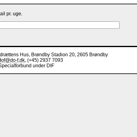
il pr. uge.
Idrættens Hus, Brøndby Stadion 20, 2605 Brøndby
dof@do-f.dk
, (+45) 2937 7093
Specialforbund under DIF