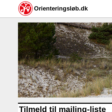
Orienteringsløb.dk
Gå
til
hovedindhold
Tilmeld til mailing-liste