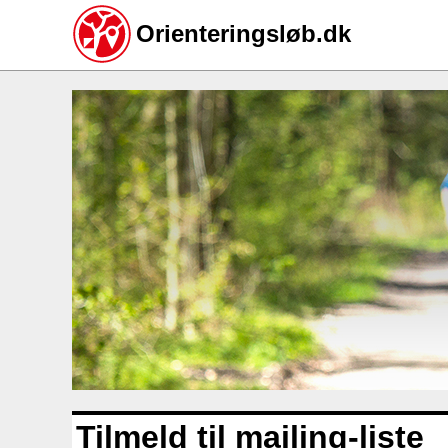
Orienteringsløb.dk
Gå
til
hovedindhold
Tilmeld til mailing-liste