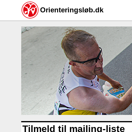
Orienteringsløb.dk
Gå
til
hovedindhold
Tilmeld til mailing-liste