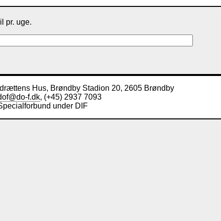
l pr. uge.
Idrættens Hus, Brøndby Stadion 20, 2605 Brøndby
dof@do-f.dk
, (+45) 2937 7093
Specialforbund under DIF