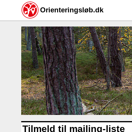
Orienteringsløb.dk
Gå
til
hovedindhold
Tilmeld til mailing-liste