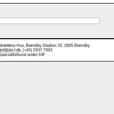
Idrættens Hus, Brøndby Stadion 20, 2605 Brøndby
dof@do-f.dk
, (+45) 2937 7093
Specialforbund under DIF